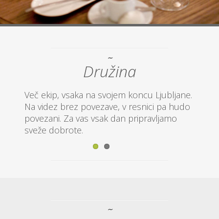
∼
Družina
 izza
Več ekip, vsaka na svojem koncu Ljubljane.
Iz kuh
Na videz brez povezave, v resnici pa hudo
šanka 
povezani. Za vas vsak dan pripravljamo
sveže dobrote.
∼