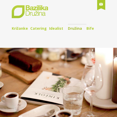
Križanke
Catering
Idealist
Družina
Bife