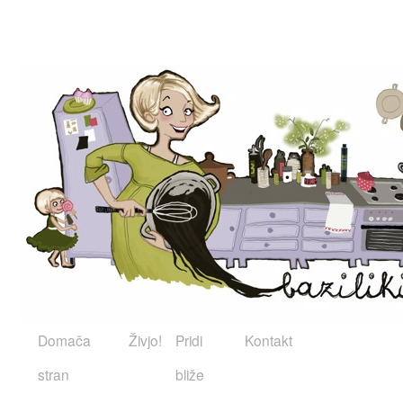
Domača
Živjo!
Pridi
Kontakt
stran
bliže