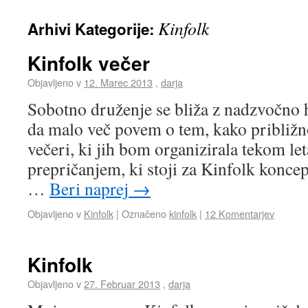
Kinfolk
Arhivi Kategorije:
Kinfolk večer
Objavljeno v
12. Marec 2013
,
darja
Sobotno druženje se bliža z nadzvočno hi
da malo več povem o tem, kako približno
večeri, ki jih bom organizirala tekom let
prepričanjem, ki stoji za Kinfolk konce
…
Beri naprej
→
Objavljeno v
Kinfolk
|
Označeno
kinfolk
|
12 Komentarjev
Kinfolk
Objavljeno v
27. Februar 2013
,
darja