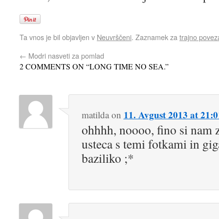
Ta vnos je bil objavljen v
Neuvrščeni
. Zaznamek za
trajno povez
←
Modri nasveti za pomlad
2 COMMENTS ON “
LONG TIME NO SEA.
”
11. Avgust 2013 at 21:0
matilda
on
ohhhh, noooo, fino si nam 
usteca s temi fotkami in gi
baziliko ;*