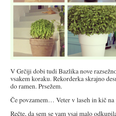
V Grčiji dobi tudi Bazlika nove razsežno
vsakem koraku. Rekorderka skrajno desn
do ramen. Prsežem.
Če povzamem… Veter v laseh in kič na 
Rečte, da sem se vam vsaj malo odkupil