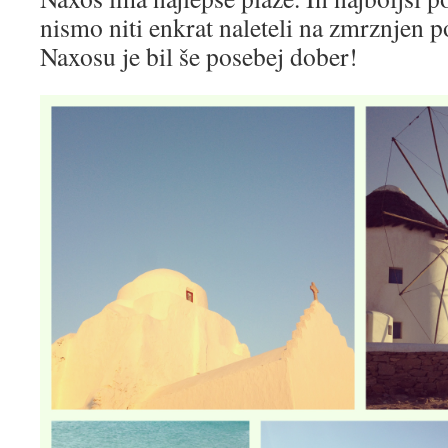
nismo niti enkrat naleteli na zmrznjen
Naxosu je bil še posebej dober!