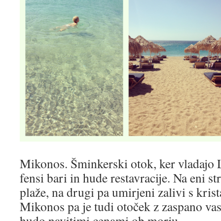
Mikonos. Šminkerski otok, ker vladajo L
fensi bari in hude restavracije. Na eni s
plaže, na drugi pa umirjeni zalivi s kri
Mikonos pa je tudi otoček z zaspano vasi
hudo navitimi cenami ob morju.