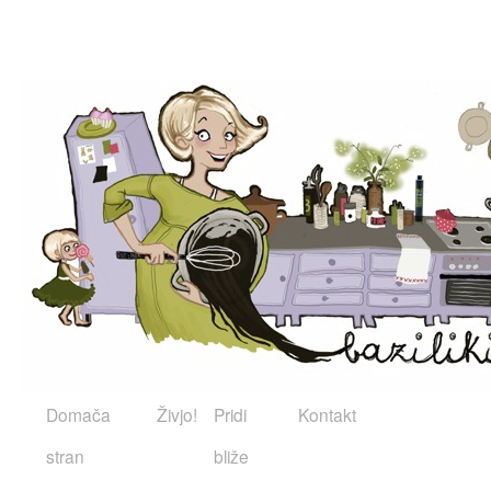
Domača
Živjo!
Pridi
Kontakt
stran
bliže