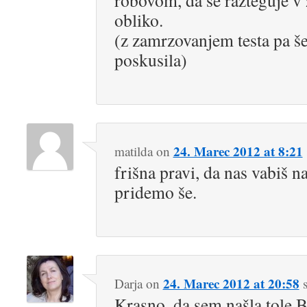
robovom, da se razteguje v
obliko.
(z zamrzovanjem testa pa š
poskusila)
24. Marec 2012 at 8:21
matilda
on
frišna pravi, da nas vabiš n
pridemo še.
24. Marec 2012 at 20:58
Darja
on
Krasno, da sem našla tole B