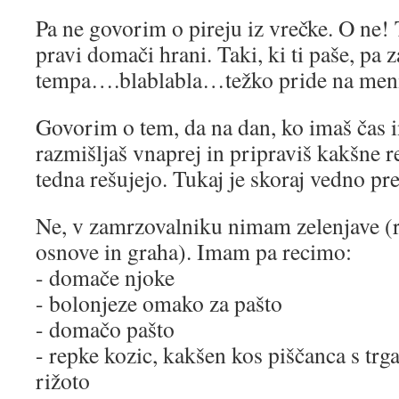
Pa ne govorim o pireju iz vrečke. O ne!
pravi domači hrani. Taki, ki ti paše, pa 
tempa….blablabla…težko pride na men
Govorim o tem, da na dan, ko imaš čas 
razmišljaš vnaprej in pripraviš kakšne r
tedna rešujejo. Tukaj je skoraj vedno p
Ne, v zamrzovalniku nimam zelenjave (r
osnove in graha). Imam pa recimo:
- domače njoke
- bolonjeze omako za pašto
- domačo pašto
- repke kozic, kakšen kos piščanca s trg
rižoto