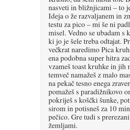
nasveti in bližnjicami – to j
Ideja o že razvaljanem in 
testu za pico – mi še ni pad
misel. Vedno se ubadam s k
ki jo je šele treba odtajat. P
večkrat naredimo Pica kruh
ena podobna super hitra za
vzameš toast kruhke in jih 
temveč namažeš z malo masl
na pekač tesno enega zrave
pomažeš s paradižnikovo o
pokriješ s koščki šunke, pot
sirom in potisneš za 10 min
pečico. Gre tudi s prerezan
žemljami.