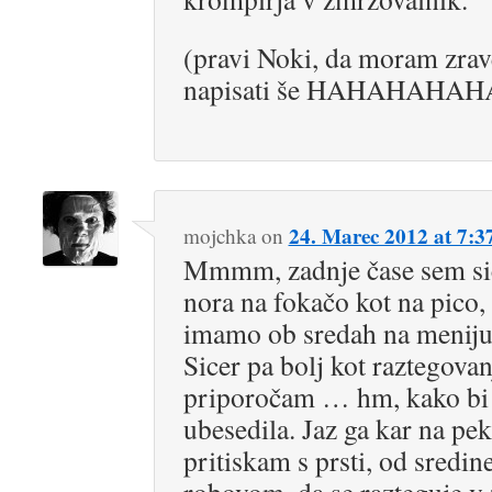
(pravi Noki, da moram zra
napisati še HAHAHAHA
24. Marec 2012 at 7:3
mojchka
on
Mmmm, zadnje čase sem sic
nora na fokačo kot na pico,
imamo ob sredah na menij
Sicer pa bolj kot raztegovan
priporočam … hm, kako bi 
ubesedila. Jaz ga kar na pe
pritiskam s prsti, od sredine