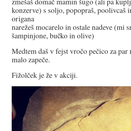
zmešaš domač mamin šugo (ali pa kuplje
konzerve) s soljo, popopraš, poolivcaš 
origana
narežeš mocarelo in ostale nadeve (mi s
šampinjone, bučko in olive)
Medtem daš v fejst vročo pečico za par 
malo zapeče.
Fižolček je že v akciji.