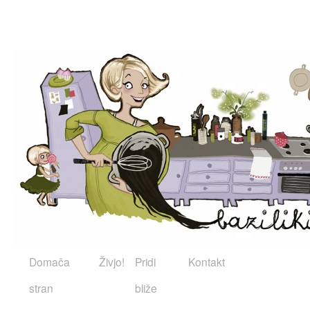
Domača
Živjo!
Pridi
Kontakt
stran
bliže