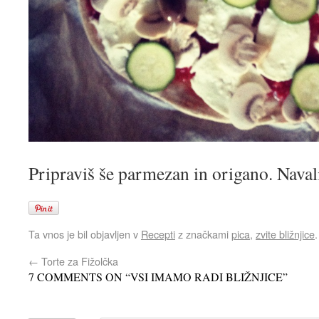
Pripraviš še parmezan in origano. Naval
Ta vnos je bil objavljen v
Recepti
z značkami
pica
,
zvite bližnjice
←
Torte za Fižolčka
7 COMMENTS ON “
VSI IMAMO RADI BLIŽNJICE
”