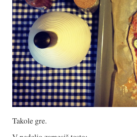
Takole gre.
V nedeljo zamesiš testo: