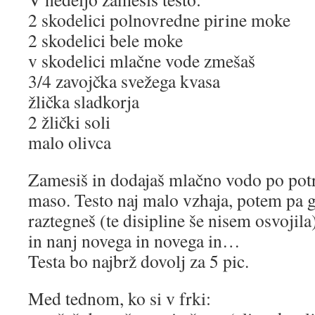
2 skodelici polnovredne pirine moke
2 skodelici bele moke
v skodelici mlačne vode zmešaš
3/4 zavojčka svežega kvasa
žlička sladkorja
2 žlički soli
malo olivca
Zamesiš in dodajaš mlačno vodo po potre
maso. Testo naj malo vzhaja, potem pa g
raztegneš (te disipline še nisem osvojila
in nanj novega in novega in…
Testa bo najbrž dovolj za 5 pic.
Med tednom, ko si v frki: