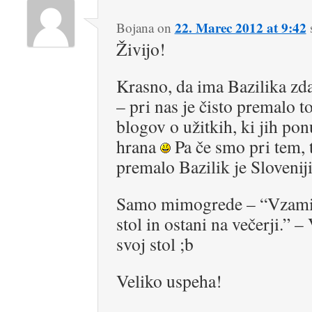
22. Marec 2012 at 9:42
Bojana
on
Živijo!
Krasno, da ima Bazilika zda
– pri nas je čisto premalo t
blogov o užitkih, ki jih pon
hrana
Pa če smo pri tem, 
premalo Bazilik je Slovenij
Samo mimogrede – “Vzami 
stol in ostani na večerji.” 
svoj stol ;b
Veliko uspeha!