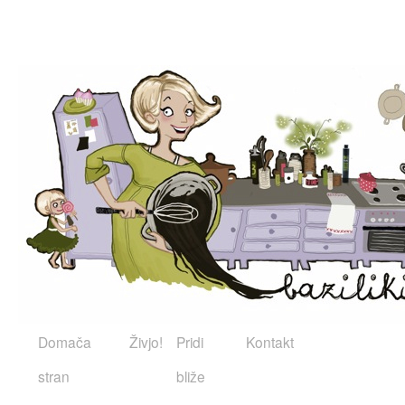
Domača
Živjo!
Pridi
Kontakt
stran
bliže