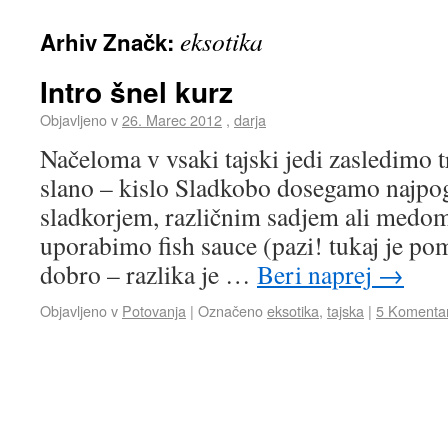
eksotika
Arhiv Značk:
Intro šnel kurz
Objavljeno v
26. Marec 2012
,
darja
Načeloma v vsaki tajski jedi zasledimo t
slano – kislo Sladkobo dosegamo najpog
sladkorjem, različnim sadjem ali medom
uporabimo fish sauce (pazi! tukaj je p
dobro – razlika je …
Beri naprej
→
Objavljeno v
Potovanja
|
Označeno
eksotika
,
tajska
|
5 Komentar